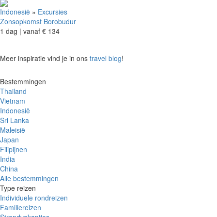
Indonesië
»
Excursies
Zonsopkomst Borobudur
1 dag |
vanaf
€ 134
Meer inspiratie vind je in ons
travel blog
!
Bestemmingen
Thailand
Vietnam
Indonesië
Sri Lanka
Maleisië
Japan
Filipijnen
India
China
Alle bestemmingen
Type reizen
Individuele rondreizen
Familiereizen
Strandvakanties