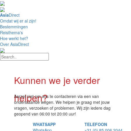
4,8 / 5 Uitstekend
Asia
Direct
Omdat wij er al zijn!
Bestemmingen
Reisthema's
Hoe werkt het?
Over AsiaDirect
Kunnen we je verder
helpen?
Aarzel niet om ons te contacteren via een van
onderstaande wegen. We helpen je graag met jouw
vragen, verzoeken of problemen. Wij zijn iedere dag
geopend van 06:00 tot 20:00 uur!
WHATSAPP
TELEFOON
WhatsApp
+31 (0) 85 006 2044