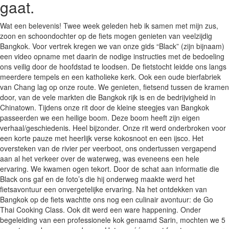
gaat.
Wat een belevenis! Twee week geleden heb ik samen met mijn zus,
zoon en schoondochter op de fiets mogen genieten van veelzijdig
Bangkok. Voor vertrek kregen we van onze gids “Black” (zijn bijnaam)
een video opname met daarin de nodige instructies met de bedoeling
ons veilig door de hoofdstad te loodsen. De fietstocht leidde ons langs
meerdere tempels en een katholieke kerk. Ook een oude bierfabriek
van Chang lag op onze route. We genieten, fietsend tussen de kramen
door, van de vele markten die Bangkok rijk is en de bedrijvigheid in
Chinatown. Tijdens onze rit door de kleine steegjes van Bangkok
passeerden we een heilige boom. Deze boom heeft zijn eigen
verhaal/geschiedenis. Heel bijzonder. Onze rit werd onderbroken voor
een korte pauze met heerlijk verse kokosnoot en een ijsco. Het
oversteken van de rivier per veerboot, ons ondertussen vergapend
aan al het verkeer over de waterweg, was eveneens een hele
ervaring. We kwamen ogen tekort. Door de schat aan informatie die
Black ons gaf en de foto’s die hij onderweg maakte werd het
fietsavontuur een onvergetelijke ervaring. Na het ontdekken van
Bangkok op de fiets wachtte ons nog een culinair avontuur: de Go
Thai Cooking Class. Ook dit werd een ware happening. Onder
begeleiding van een professionele kok genaamd Sarin, mochten we 5