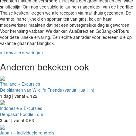
recepten maken en verorberen. Het was één groot feest en een waar
smulfestijn. Om nog veelvuldig te kunnen nagenieten van de heerlijke
Thaise keuken, kregen we alle recepten via mail thuis gezonden. De
warmte, hartelijkheid en spontaniteit van gids, kok en haar
medewerkster maakten dat het een onvergetelijke dag is geworden.
Voor herhaling vatbaar. We danken AsiaDirect en GoBangkokTours
voor deze unieke ervaring. Een echte aanrader voor iedereen die op
vakantie gaat naar Bangkok.
» Lees alle ervaringen
Anderen bekeken ook
Thailand
»
Excursies
De olifanten van Wildlife Friends (vanuit Hua Hin)
1 dag |
vanaf
€ 122
Indonesië
»
Excursies
Denpasar Foodie Tour
3 uur |
vanaf
€ 63
Japan
»
Individuele rondreis