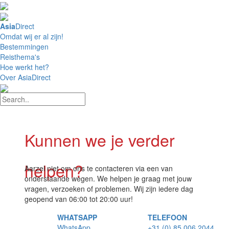
4,8 / 5 Uitstekend
Asia
Direct
Omdat wij er al zijn!
Bestemmingen
Reisthema's
Hoe werkt het?
Over AsiaDirect
Kunnen we je verder
helpen?
Aarzel niet om ons te contacteren via een van
onderstaande wegen. We helpen je graag met jouw
vragen, verzoeken of problemen. Wij zijn iedere dag
geopend van 06:00 tot 20:00 uur!
WHATSAPP
TELEFOON
WhatsApp
+31 (0) 85 006 2044