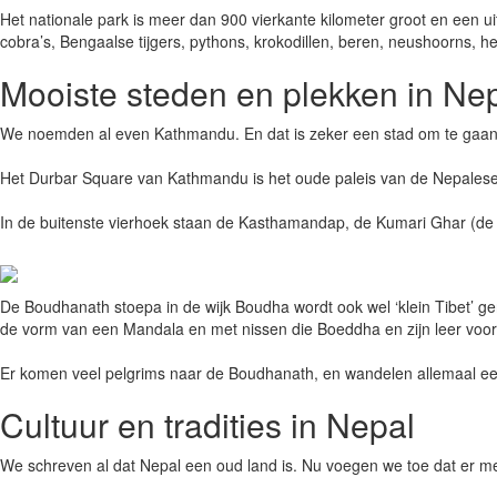
Het nationale park is meer dan 900 vierkante kilometer groot en een uit
cobra’s, Bengaalse tijgers, pythons, krokodillen, beren, neushoorns, 
Mooiste steden en plekken in Ne
We noemden al even Kathmandu. En dat is zeker een stad om te gaan 
Het Durbar Square van Kathmandu is het oude paleis van de Nepalese
In de buitenste vierhoek staan de Kasthamandap, de Kumari Ghar (de 
De Boudhanath stoepa in de wijk Boudha wordt ook wel ‘klein Tibet’ g
de vorm van een Mandala en met nissen die Boeddha en zijn leer voors
Er komen veel pelgrims naar de Boudhanath, en wandelen allemaal een
Cultuur en tradities in Nepal
We schreven al dat Nepal een oud land is. Nu voegen we toe dat er mee