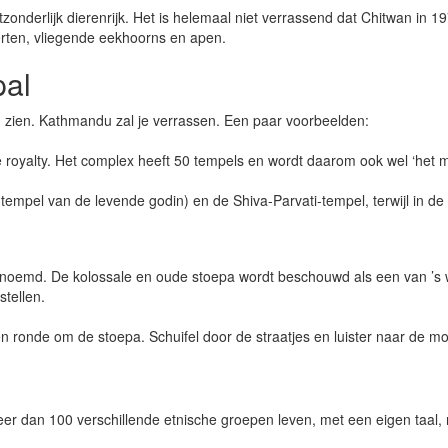
zonderlijk dierenrijk. Het is helemaal niet verrassend dat Chitwan in 1
herten, vliegende eekhoorns en apen.
pal
zien. Kathmandu zal je verrassen. Een paar voorbeelden:
 royalty. Het complex heeft 50 tempels en wordt daarom ook wel ‘he
tempel van de levende godin) en de Shiva-Parvati-tempel, terwijl in 
enoemd. De kolossale en oude stoepa wordt beschouwd als een van ’s w
tellen.
 ronde om de stoepa. Schuifel door de straatjes en luister naar de m
r dan 100 verschillende etnische groepen leven, met een eigen taal, m