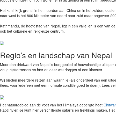
robuuste omgeving. Toch wonen er in dit gebied al een ruim tweeduizen
Het koninkrijk grenst in het noorden aan China en in het zuiden, oosten
naar west is het 800 kilometer van noord naar zuid maar ongeveer 200 ki
Kathmandu, de hoofdstad van Nepal, ligt in een vallei en is een van 
ook het culturele en religieuze centrum.
Regio’s en landschap van Nepal
Meer dan driekwart van Nepal is berggebied of heuvelachtige uitlope
zie je rijstterrassen en hier en daar wat dorpjes of een klooster.
Wij bieden meerdere reizen aan waarin je -als onderdeel van een uitg
(lees: voor iedereen met een normale conditie goed te doen). Lees ve
Het natuurgebied aan de voet van het Himalaya gebergte heet
Chitwan
Rapti rivier. Je kunt hier verschillende safari’s en trekkings maken. He