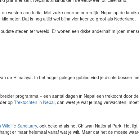
d jaar mensen. Nepal is al sinds de 18e eeuw een officieel land.
 en westen aan India. Met zulke enorme buren lijkt Nepal op de landkaar
lometer. Dat is nog altijd wel bijna vier keer zo groot als Nederland.
de oudste steden ter wereld. Er wonen een dikke anderhalf miljoen men
r van de Himalaya. In het hoger gelegen gebied vind je dichte bosse
ebreider programma – een aantal dagen in Nepal een trektocht door de 
rder op
Trektochten in Nepal
, dan weet je wat je mag verwachten, mo
 Wildlife Sanctuary
, ook bekend als het Chitwan National Park. Het lig
t hangt er maar helemaal vanaf wat je wilt. Maar dat het de moeite waard 