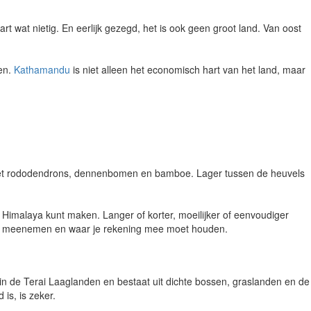
t wat nietig. En eerlijk gezegd, het is ook geen groot land. Van oost
sen.
Kathamandu
is niet alleen het economisch hart van het land, maar
n met rododendrons, dennenbomen en bamboe. Lager tussen de heuvels
Himalaya kunt maken. Langer of korter, moeilijker of eenvoudiger
et meenemen en waar je rekening mee moet houden.
t in de Terai Laaglanden en bestaat uit dichte bossen, graslanden en de
is, is zeker.