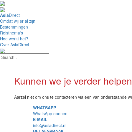
4,8 / 5 Uitstekend
Asia
Direct
Omdat wij er al zijn!
Bestemmingen
Reisthema's
Hoe werkt het?
Over AsiaDirect
Kunnen we je verder helpe
Aarzel niet om ons te contacteren via een van onderstaande w
WHATSAPP
WhatsApp openen
E-MAIL
info@asiadirect.nl
BELAFSPRAAK