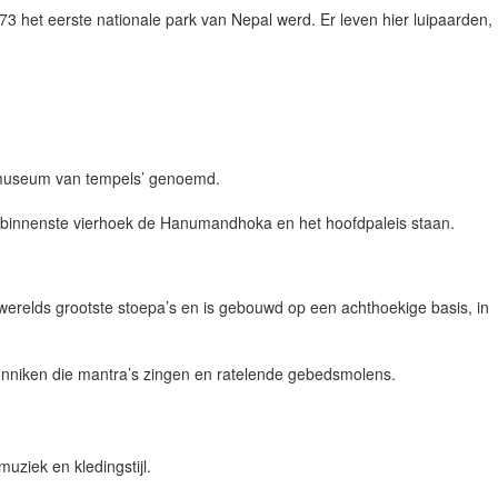
973 het eerste nationale park van Nepal werd. Er leven hier luipaarden,
t museum van tempels’ genoemd.
de binnenste vierhoek de Hanumandhoka en het hoofdpaleis staan.
erelds grootste stoepa’s en is gebouwd op een achthoekige basis, in
onniken die mantra’s zingen en ratelende gebedsmolens.
uziek en kledingstijl.