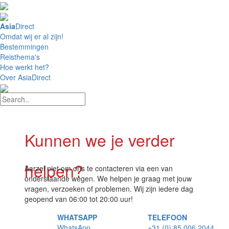
4,8 / 5 Uitstekend
Asia
Direct
Omdat wij er al zijn!
Bestemmingen
Reisthema's
Hoe werkt het?
Over AsiaDirect
Kunnen we je verder
helpen?
Aarzel niet om ons te contacteren via een van
onderstaande wegen. We helpen je graag met jouw
vragen, verzoeken of problemen. Wij zijn iedere dag
geopend van 06:00 tot 20:00 uur!
WHATSAPP
TELEFOON
WhatsApp
+31 (0) 85 006 2044