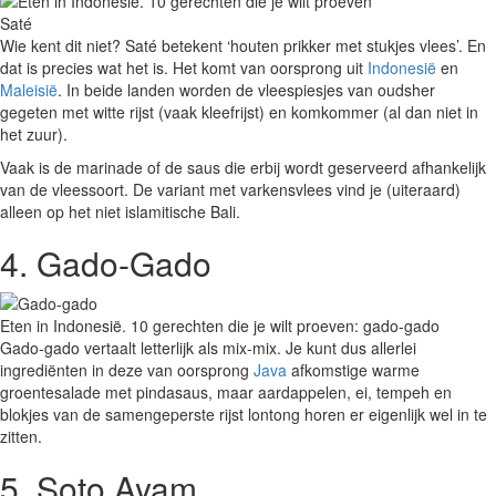
Saté
Wie kent dit niet? Saté betekent ‘houten prikker met stukjes vlees’. En
dat is precies wat het is. Het komt van oorsprong uit
Indonesië
en
Maleisië
. In beide landen worden de vleespiesjes van oudsher
gegeten met witte rijst (vaak kleefrijst) en komkommer (al dan niet in
het zuur).
Vaak is de marinade of de saus die erbij wordt geserveerd afhankelijk
van de vleessoort. De variant met varkensvlees vind je (uiteraard)
alleen op het niet islamitische Bali.
4. Gado-Gado
Eten in Indonesië. 10 gerechten die je wilt proeven: gado-gado
Gado-gado vertaalt letterlijk als mix-mix. Je kunt dus allerlei
ingrediënten in deze van oorsprong
Java
afkomstige warme
groentesalade met pindasaus, maar aardappelen, ei, tempeh en
blokjes van de samengeperste rijst lontong horen er eigenlijk wel in te
zitten.
5. Soto Ayam