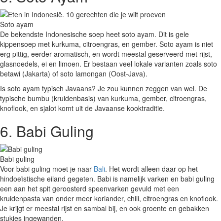
Soto ayam
De bekendste Indonesische soep heet soto ayam. Dit is gele
kippensoep met kurkuma, citroengras, en gember. Soto ayam is niet
erg pittig, eerder aromatisch, en wordt meestal geserveerd met rijst,
glasnoedels, ei en limoen. Er bestaan veel lokale varianten zoals soto
betawi (Jakarta) of soto lamongan (Oost-Java).
Is soto ayam typisch Javaans? Je zou kunnen zeggen van wel. De
typische bumbu (kruidenbasis) van kurkuma, gember, citroengras,
knoflook, en sjalot komt uit de Javaanse kooktraditie.
6. Babi Guling
Babi guling
Voor babi guling moet je naar
Bali
. Het wordt alleen daar op het
hindoeïstische eiland gegeten. Babi is namelijk varken en babi guling
een aan het spit geroosterd speenvarken gevuld met een
kruidenpasta van onder meer koriander, chili, citroengras en knoflook.
Je krijgt er meestal rijst en sambal bij, en ook groente en gebakken
stukjes ingewanden.