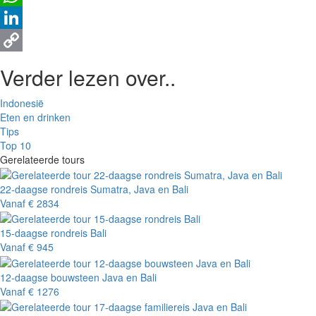
WhatsApp
LinkedIn
Copy
Verder lezen over..
Link
Indonesië
Eten en drinken
Tips
Top 10
Gerelateerde tours
22-daagse rondreis Sumatra, Java en Bali
Vanaf
€ 2834
15-daagse rondreis Bali
Vanaf
€ 945
12-daagse bouwsteen Java en Bali
Vanaf
€ 1276