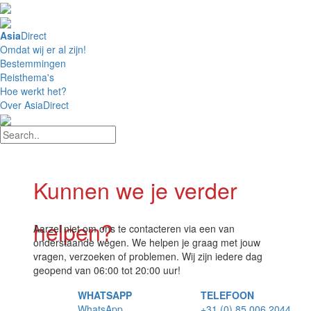
4,8 / 5 Uitstekend
Asia
Direct
Omdat wij er al zijn!
Bestemmingen
Reisthema's
Hoe werkt het?
Over AsiaDirect
Kunnen we je verder
helpen?
Aarzel niet om ons te contacteren via een van
onderstaande wegen. We helpen je graag met jouw
vragen, verzoeken of problemen. Wij zijn iedere dag
geopend van 06:00 tot 20:00 uur!
WHATSAPP
TELEFOON
WhatsApp
+31 (0) 85 006 2044