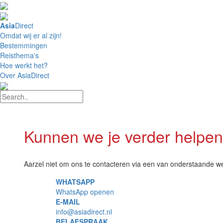
4,8 / 5 Uitstekend
Asia
Direct
Omdat wij er al zijn!
Bestemmingen
Reisthema's
Hoe werkt het?
Over AsiaDirect
Kunnen we je verder helpe
Aarzel niet om ons te contacteren via een van onderstaande w
WHATSAPP
WhatsApp openen
E-MAIL
info@asiadirect.nl
BELAFSPRAAK