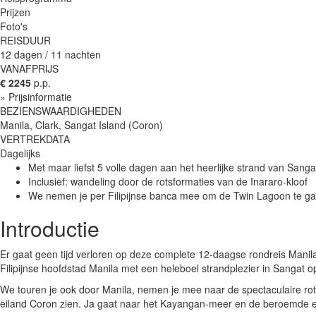
Prijzen
Foto's
REISDUUR
12 dagen / 11 nachten
VANAFPRIJS
€ 2245
p.p.
» Prijsinformatie
BEZIENSWAARDIGHEDEN
Manila, Clark, Sangat Island (Coron)
VERTREKDATA
Dagelijks
Met maar liefst 5 volle dagen aan het heerlijke strand van Sanga
Inclusief: wandeling door de rotsformaties van de Inararo-kloof
We nemen je per Filipijnse banca mee om de Twin Lagoon te g
Introductie
Er gaat geen tijd verloren op deze complete 12-daagse rondreis Manila
Filipijnse hoofdstad Manila met een heleboel strandplezier in Sangat o
We touren je ook door Manila, nemen je mee naar de spectaculaire rot
eiland Coron zien. Ja gaat naar het Kayangan-meer en de beroemde e