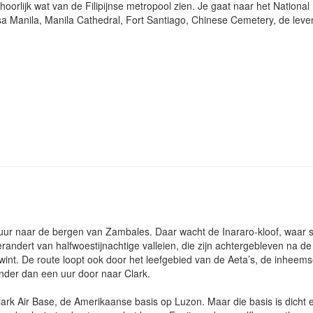
oorlijk wat van de Filipijnse metropool zien. Je gaat naar het Nation
a Manila, Manila Cathedral, Fort Santiago, Chinese Cemetery, de lev
uur naar de bergen van Zambales. Daar wacht de Inararo-kloof, waar s
ndert van halfwoestijnachtige valleien, die zijn achtergebleven na de 
ugwint. De route loopt ook door het leefgebied van de Aeta’s, de inheem
minder dan een uur door naar Clark.
ark Air Base, de Amerikaanse basis op Luzon. Maar die basis is dicht e