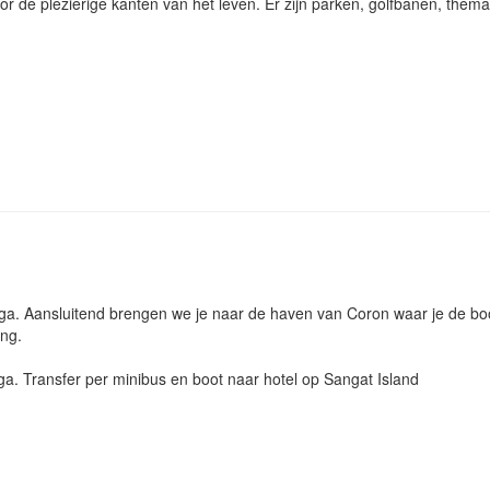
r de plezierige kanten van het leven. Er zijn parken, golfbanen, them
nga. Aansluitend brengen we je naar de haven van Coron waar je de bo
ing.
ga. Transfer per minibus en boot naar hotel op Sangat Island