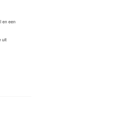
ol en een
 uit