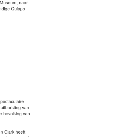
al Museum, naar
endige Quiapo
pectaculaire
uitbarsting van
se bevolking van
n Clark heeft