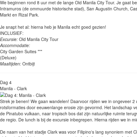
We beginnen rond 8 uur met de lange Old Manila City Tour. Je gaat beh
Intramuros (de ommuurde historische stad), San Augustin Church, Cas
Markt en Rizal Park.
Je snapt het al: hierna heb je Manila echt goed gezien!
INCLUSIEF:
Excursie:
Old Manila City Tour
Accommodatie:
City Garden Suites ***
(Deluxe)
Maaltijden:
Ontbijt
Dag 4
Manila - Clark
Strek je benen! We gaan wandelen! Daarvoor rijden we in ongeveer 2 
rotsformaties door eeuwenlange erosie zijn gevormd. Het landschap vera
de Pinatubo vulkaan, naar tropisch bos dat zijn natuurlijke ruimte ter
de regio. De lunch is bij de excursie inbegrepen. Hierna rijden we in 
De naam van het stadje Clark was voor Filipino's lang synoniem met Cl