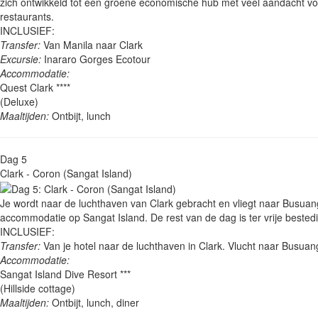
zich ontwikkeld tot een groene economische hub met veel aandacht voo
restaurants.
INCLUSIEF:
Transfer:
Van Manila naar Clark
Excursie:
Inararo Gorges Ecotour
Accommodatie:
Quest Clark ****
(Deluxe)
Maaltijden:
Ontbijt, lunch
Dag 5
Clark - Coron (Sangat Island)
Je wordt naar de luchthaven van Clark gebracht en vliegt naar Busua
accommodatie op Sangat Island. De rest van de dag is ter vrije bested
INCLUSIEF:
Transfer:
Van je hotel naar de luchthaven in Clark. Vlucht naar Busuan
Accommodatie:
Sangat Island Dive Resort ***
(Hillside cottage)
Maaltijden:
Ontbijt, lunch, diner